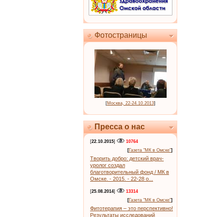
Фотостраницы
[
Москва, 22-24.10.2013
]
Пресса о нас
[
22.10.2015
]
10764
[
Газета "МК в Омске"
]
Творить добро: детский врач-
уролог создал
благотворительный фонд / МК в
Омске. - 2015. - 22-28 о...
[
25.08.2014
]
13314
[
Газета "МК в Омске"
]
Фитотерапия – это перспективно!
Результаты исследований