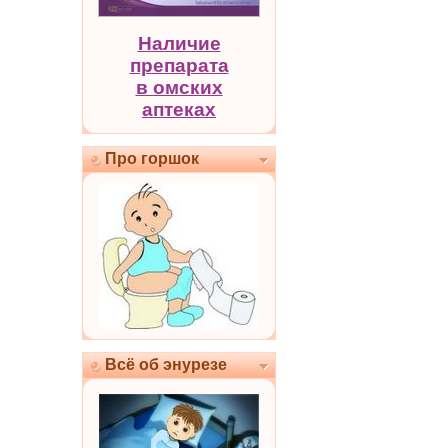
Наличие
препарата
в омских
аптеках
Про горшок
Всё об энурезе