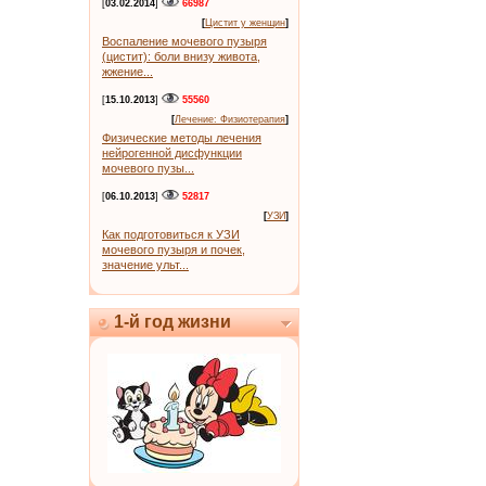
[
03.02.2014
]
66987
[
Цистит у женщин
]
Воспаление мочевого пузыря
(цистит): боли внизу живота,
жжение...
[
15.10.2013
]
55560
[
Лечение: Физиотерапия
]
Физические методы лечения
нейрогенной дисфункции
мочевого пузы...
[
06.10.2013
]
52817
[
УЗИ
]
Как подготовиться к УЗИ
мочевого пузыря и почек,
значение ульт...
1-й год жизни