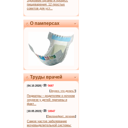
Здоровые органы и процесс
пищеварения: 12 простых
советов для уст...
О памперсах
Труды врачей
[
04.10.2020
]
5687
[
Энурез: что делать?
]
Педиатры – родителям о ночном
энурезе у детей: причины и
факт...
[
10.05.2015
]
10047
[
Пиелонефрит: лечение
]
Самое частое заболевание
мочевыделительной системы: