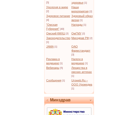
здоровье
[5]
[1]
Урология в мире
Наши
мероприятия
[2]
[2]
Здоровое питание
Здоровый образ
жизни
[4]
[1]
"Омская
Награды
[1]
Губерния"
[40]
Омский КМХЦ
ОмГМУ
[2]
[2]
Законодательство
Минздрав РФ
[2]
[1]
JAMA
ОАО
[1]
Фармстандарт
[3]
Реклама в
Налоги в
медицине
медицине
[1]
[1]
Вебинары
Лекарства в
[5]
омских аптеках
[1]
Сообщения
Uroweb.Ru –
[1]
ООО Уромедиа
[1]
Минздрав