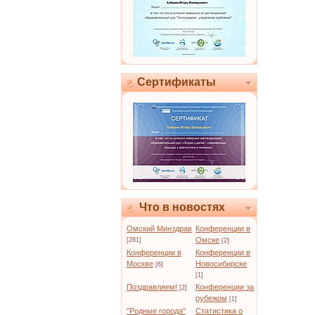
Сертификаты
Что в новостях
Омский Минздрав
Конференции в
Омске
[281]
[2]
Конференции в
Конференции в
Москве
Новосибирске
[6]
[1]
Поздравляем!
Конференции за
[2]
рубежом
[1]
"Родные города"
Статистика о