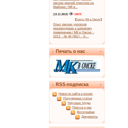
омских врачей отметили на
Майорке / МК в...
[
13.11.2013
]
10675
[
Газета "МК в Омске"
]
Опыт омских урологов
рекомендован к широкому
применению / МК в Омске. -
2013. - № 46 (861). - 6-...
Печать о нас
RSS-подписка
Новости сайта и коллег
Популярные статьи
Научные труды
Пресса о нас
Фотографии
Документы