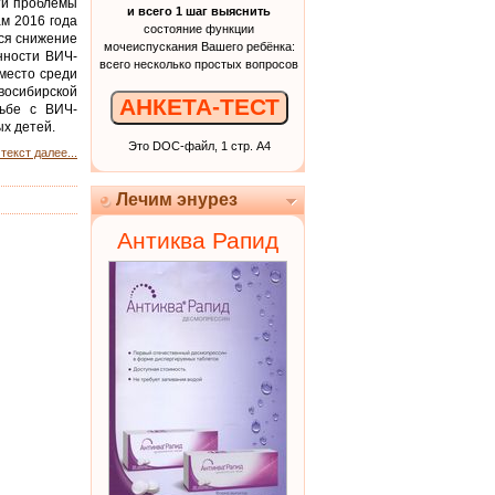
ти проблемы
и всего 1 шаг выяснить
м 2016 года
состояние функции
ся снижение
мочеиспускания Вашего ребёнка:
нности ВИЧ-
всего несколько простых вопросов
место среди
овосибирской
АНКЕТА-ТЕСТ
рьбе с ВИЧ-
х детей.
Это DOC-файл, 1 стр. А4
текст далее...
Лечим энурез
Антиква Рапид