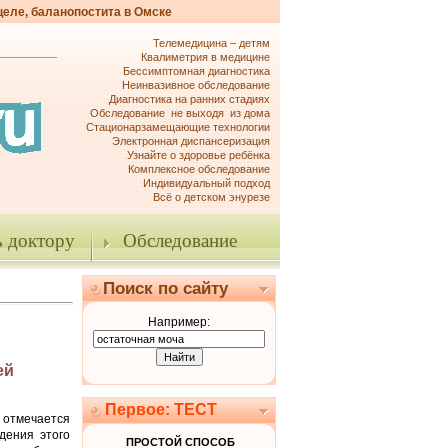
целе, баланопостита в Омске
Телемедицина – детям
Квалиметрия в медицине
Бессимптомная диагностика
Неинвазивное обследование
Диагностика на ранних стадиях
Обследование не выходя из дома
Стационарзамещающие технологии
Электронная диспансеризация
Узнайте о здоровье ребёнка
Комплексное обследование
Индивидуальный подход
Всё о детском энурезе
 доктору
Обследование
Поиск по сайту
Например:
ей
Первое: ТЕСТ
 отмечается
дения этого
ПРОСТОЙ СПОСОБ