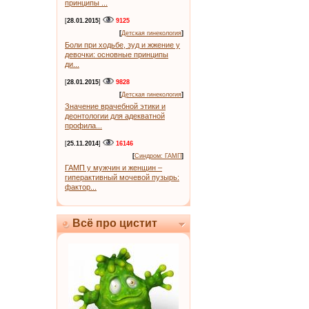
принципы ...
[
28.01.2015
]
9125
[
Детская гинекология
]
Боли при ходьбе, зуд и жжение у
девочки: основные принципы
ди...
[
28.01.2015
]
9828
[
Детская гинекология
]
Значение врачебной этики и
деонтологии для адекватной
профила...
[
25.11.2014
]
16146
[
Синдром: ГАМП
]
ГАМП у мужчин и женщин –
гиперактивный мочевой пузырь:
фактор...
Всё про цистит