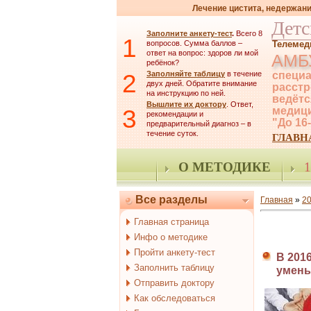
Лечение цистита, недержани
Детс
Заполните анкету-тест
.
Всего 8
1
вопросов. Сумма баллов –
Телемед
ответ на вопрос: здоров ли мой
АМБ
ребёнок?
2
Заполняйте таблицу
в течение
специа
двух дней. Обратите внимание
расстр
на инструкцию по ней.
ведётс
Вышлите их доктору
. Ответ,
3
медици
рекомендации и
"До 16
предварительный диагноз – в
течение суток.
ГЛАВН
О МЕТОДИКЕ
1
Все разделы
Главная
»
2
Главная страница
Инфо о методике
Пройти анкету-тест
В 201
Заполнить таблицу
умень
Отправить доктору
Как обследоваться