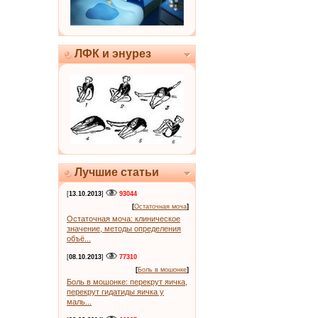
ЛФК и энурез
Лучшие статьи
[
13.10.2013
]
93044
[
Остаточная моча
]
Остаточная моча: клиническое
значение, методы определения
объё...
[
08.10.2013
]
77310
[
Боль в мошонке
]
Боль в мошонке: перекрут яичка,
перекрут гидатиды яичка у
маль...