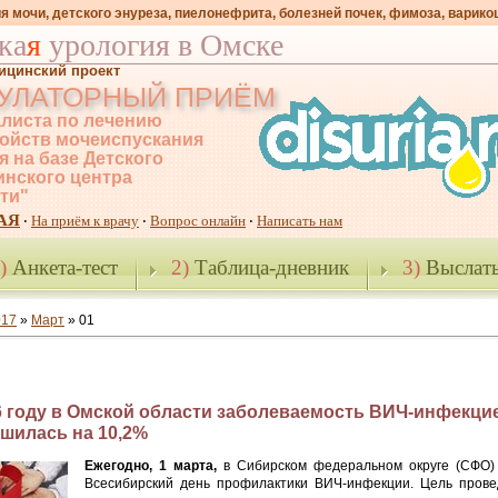
я мочи, детского энуреза, пиелонефрита, болезней почек, фимоза, варико
ка
я
урология в Омске
ицинский проект
УЛАТОРНЫЙ ПРИЁМ
листа по лечению
ойств мочеиспускания
я на базе Детского
нского центра
-ти"
АЯ
На приём к врачу
Вопрос онлайн
Написать нам
·
·
·
)
Анкета-тест
2)
Таблица-дневник
3)
Выслать
017
»
Март
»
01
6 году в Омской области заболеваемость ВИЧ-инфекци
шилась на 10,2%
Ежегодно, 1 марта,
в Сибирском федеральном округе (СФО)
Всесибирский день профилактики ВИЧ-инфекции. Цель прове