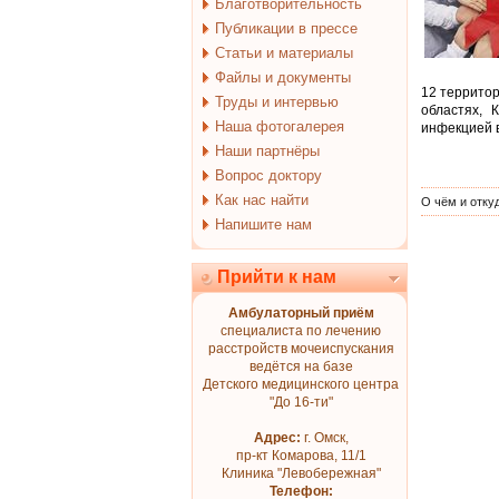
Благотворительность
Публикации в прессе
Статьи и материалы
Файлы и документы
12 территор
Труды и интервью
областях, 
Наша фотогалерея
инфекцией 
Наши партнёры
Вопрос доктору
Как нас найти
О чём и отку
Напишите нам
Прийти к нам
Амбулаторный приём
специалиста по лечению
расстройств мочеиспускания
ведётся на базе
Детского медицинского центра
"До 16-ти"
Адрес:
г. Омск,
пр-кт Комарова, 11/1
Клиника "Левобережная"
Телефон: