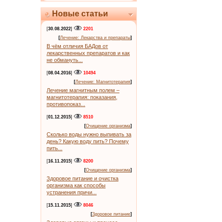
Новые статьи
[
30.08.2022
]
2201
[
Лечение: Лекарства и препараты
]
В чём отличия БАДов от
лекарственных препаратов и как
не обмануть...
[
08.04.2016
]
10494
[
Лечение: Магнитотерапия
]
Лечение магнитным полем –
магнитотерапия: показания,
противопоказ...
[
01.12.2015
]
8510
[
Очищение организма
]
Сколько воды нужно выпивать за
день? Какую воду пить? Почему
пить...
[
16.11.2015
]
8200
[
Очищение организма
]
Здоровое питание и очистка
организма как способы
устранения причи...
[
15.11.2015
]
8046
[
Здоровое питание
]