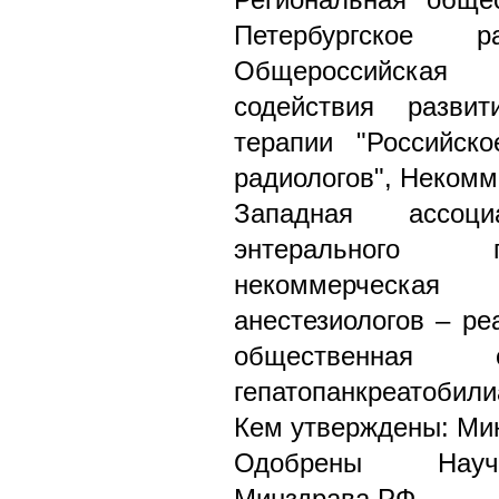
Петербургское ра
Общероссийская 
содействия разви
терапии "Российск
радиологов", Некомм
Западная ассоц
энтерального п
некоммерческая 
анестезиологов – ре
общественная о
гепатопанкреатобили
Кем утверждены: Ми
Одобрены Научн
Минздрава РФ