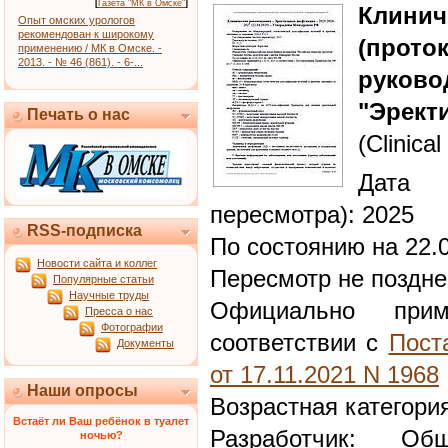
[
Газета "МК в Омске"
]
Клин
Опыт омских урологов
рекомендован к широкому
(прот
применению / МК в Омске. -
2013. - № 46 (861). - 6-...
руково
"Эрект
Печать о нас
(Clinical
Дата 
пересмотра): 2025
RSS-подписка
По состоянию на 22.
Новости сайта и коллег
Пересмотр не поздне
Популярные статьи
Научные труды
Официально при
Пресса о нас
Фотографии
соответствии с
Пост
Документы
от 17.11.2021 N 1968
Наши опросы
Возрастная категори
Встаёт ли Ваш ребёнок в туалет
Разработчик: Общ
ночью?