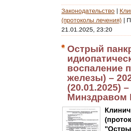
Законодательство
|
Кли
(протоколы лечения)
|
П
21.01.2025, 23:20
Острый панкр
идиопатичес
воспаление 
железы) – 20
(20.01.2025)
Минздравом
Клин
(прото
"Остры