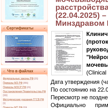
расстройства
(22.04.2025)
Минздравом
Сертификаты
Клин
(прот
руково
"Нейро
мочевы
Что в файлах
(Clinical
Федеральные законы РФ
[21]
Дата утверждения (ч
Приказы МЗ РФ
[301]
Приказы МЗСР РФ
[21]
По состоянию на 22.
Постановления Правительства РФ
[111]
Пересмотр не поздне
Методические указания ГГСВ РФ
Официально при
[1]
Приказы МТ РФ
[53]