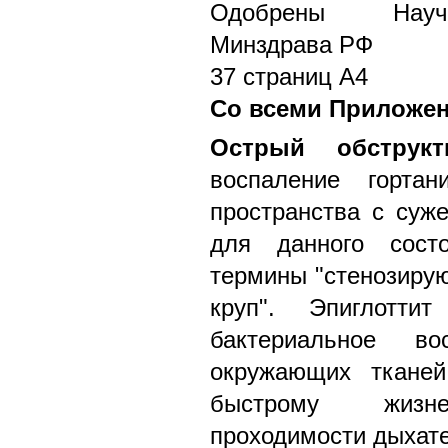
Одобрены Научн
Минздрава РФ
37 страниц А4
Со всеми Приложе
Острый обструкт
воспаление гортан
пространства с суже
для данного состо
термины "стенозирую
круп". Эпиглотт
бактериальное во
окружающих тканей
быстрому жизне
проходимости дыхате