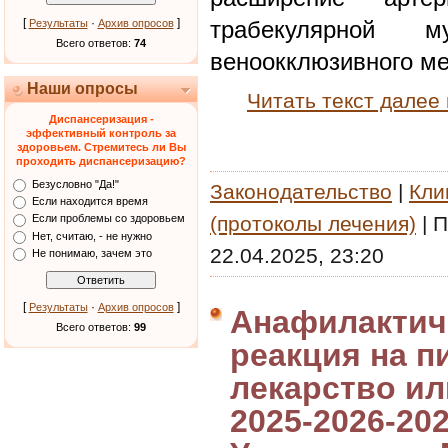
[
·
]
трабекулярной 
Результаты
Архив опросов
Всего ответов:
74
веноокклюзивного ме
Наши опросы
Читать текст далее
Диспансеризация -
эффективный контроль за
здоровьем. Стремитесь ли Вы
проходить диспансеризацию?
Безусловно "Да!"
Законодательство
|
Кли
Если находится время
(протоколы лечения)
|
П
Если проблемы со здоровьем
Нет, считаю, - не нужно
22.04.2025, 23:20
Не понимаю, зачем это
[
·
]
Результаты
Архив опросов
Анафилактич
Всего ответов:
99
реакция на 
лекарство ил
2025-2026-202