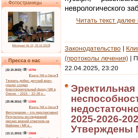
Фотостраницы
неврологического за
Читать текст далее
[
Интернат № 15, 05.10.2015
]
Законодательство
|
Кли
(протоколы лечения)
|
П
Пресса о нас
22.04.2025, 23:20
[
22.10.2015
]
10760
[
Газета "МК в Омске"
]
Творить добро: детский врач-
Эректильная 
уролог создал
благотворительный фонд / МК в
Омске. - 2015. - 22-28 о...
неспособност
[
25.08.2014
]
13306
недостаточно
[
Газета "МК в Омске"
]
Фитотерапия – это перспективно!
2025-2026-202
Результаты исследований
омских врачей отметили на
Майорке / МК в...
Утверждены 
[
13.11.2013
]
10668