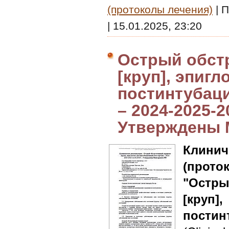
(протоколы лечения)
|
П
|
15.01.2025, 23:20
Острый обст
[круп], эпигл
постинтубаци
– 2024-2025-2
Утверждены 
Клин
(прото
"Остры
[кр
постин