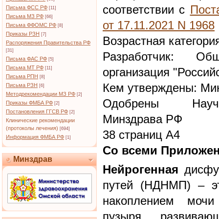
соответствии с
Пост
Письма ФСС РФ
[11]
Письма МЗ РФ
[66]
от 17.11.2021 N 1968
Письма ФФОМС РФ
[8]
Приказы РЗН
[7]
Возрастная категори
Распоряжения Правительства РФ
[31]
Разработчик: Общ
Письма ФАС РФ
[5]
Письма МТ РФ
[11]
организация "Россий
Письма РПН
[8]
Кем утверждены: Ми
Письма РЗН
[6]
Методрекомендации МЗ РФ
[2]
Одобрены Научн
Приказы ФМБА РФ
[2]
Постановления ГГСВ РФ
[2]
Минздрава РФ
Клинические рекомендации
(протоколы лечения)
[694]
38 страниц А4
Информация ФМБА РФ
[1]
Со всеми Приложе
Минздрав
Нейрогенная
дисфу
путей (НДНМП) – эт
накоплением мочи
пузыря, развиваю