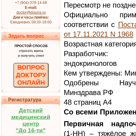
+7 (904) 078-14-68
Пересмотр не поздне
E-mail:
doctor@disuria.ru
Официально при
Дни и часы приёма:
Ежедневно, 08:30-18:00
соответствии с
Пост
от 17.11.2021 N 1968
Задать вопрос
Возрастная категори
ПРОСТОЙ СПОСОБ
спросить врача
Разработчик: 
и получить ответ
эндокринологов
ВОПРОС
Кем утверждены: Ми
ДОКТОРУ
Одобрены Научн
ОНЛАЙН
Минздрава РФ
Регистратура
48 страниц А4
Детский
Со всеми Приложе
медицинский
Первичная надпоч
центр
"До 16-ти"
(1-НН) – тяжёлое ж