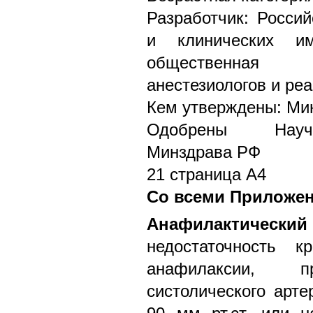
Разработчик: Россий
и клинических им
общественная о
анестезиологов и ре
Кем утверждены: Ми
Одобрены Научн
Минздрава РФ
21 страница А4
Со всеми Приложе
Анафилактическ
недостаточность к
анафилаксии, п
систолического арте