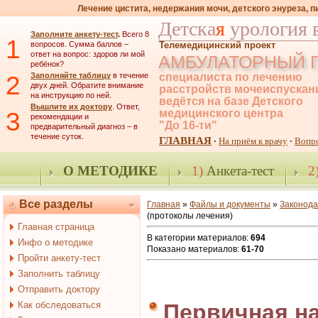
Лечение цистита, недержания мочи, детского энуреза, 
Детска
я
урология 
Заполните анкету-тест
.
Всего 8
1
вопросов. Сумма баллов –
Телемедицинский проект
ответ на вопрос: здоров ли мой
АМБУЛАТОРНЫЙ 
ребёнок?
2
Заполняйте таблицу
в течение
специалиста по лечению
двух дней. Обратите внимание
расстройств мочеиспускан
на инструкцию по ней.
ведётся на базе Детского
Вышлите их доктору
. Ответ,
3
медицинского центра
рекомендации и
"До 16-ти"
предварительный диагноз – в
течение суток.
ГЛАВНАЯ
На приём к врачу
Вопр
·
·
О МЕТОДИКЕ
1)
Анкета-тест
2
Все разделы
Главная
»
Файлы и документы
»
Законода
(протоколы лечения)
Главная страница
В категории материалов
:
694
Инфо о методике
Показано материалов
:
61-70
Пройти анкету-тест
Заполнить таблицу
Отправить доктору
Как обследоваться
Первичная н