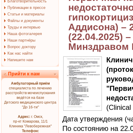
Благотворительность
недостаточно
Публикации в прессе
Статьи и материалы
гипокортициз
Файлы и документы
Аддисона) – 
Труды и интервью
Наша фотогалерея
(22.04.2025)
Наши партнёры
Минздравом
Вопрос доктору
Как нас найти
Клин
Напишите нам
(прот
Прийти к нам
руково
Амбулаторный приём
"Перв
специалиста по лечению
расстройств мочеиспускания
недост
ведётся на базе
Детского медицинского центра
(Clinical
"До 16-ти"
Адрес:
г. Омск,
Дата утверждения (ч
пр-кт Комарова, 11/1
Клиника "Левобережная"
По состоянию на 22.
Телефон: