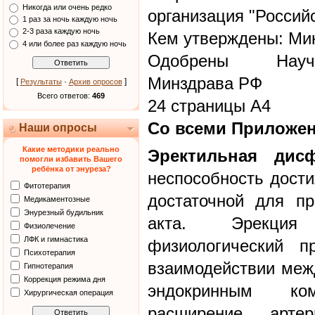
Никогда или очень редко
организация "Россий
1 раз за ночь каждую ночь
2-3 раза каждую ночь
Кем утверждены: Ми
4 или более раз каждую ночь
Одобрены Научн
Минздрава РФ
[
·
]
Результаты
Архив опросов
Всего ответов:
469
24 страницы А4
Со всеми Приложе
Наши опросы
Какие методики реально
Эректильная дис
помогли избавить Вашего
ребёнка от энуреза?
неспособность дости
Фитотерапия
достаточной для пр
Медикаментозные
Энурезный будильник
акта. Эрекция
Физиолечение
ЛФК и гимнастика
физиологический п
Психотерапия
взаимодействии меж
Гипнотерапия
Коррекция режима дня
эндокринным ко
Хирургическая операция
расширение артер