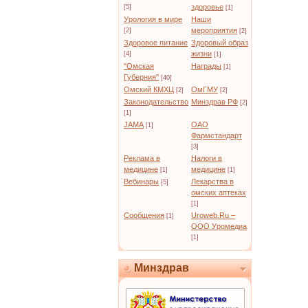
здоровье
[5]
[1]
Урология в мире
Наши
мероприятия
[2]
[2]
Здоровое питание
Здоровый образ
жизни
[4]
[1]
"Омская
Награды
[1]
Губерния"
[40]
Омский КМХЦ
ОмГМУ
[2]
[2]
Законодательство
Минздрав РФ
[2]
[1]
JAMA
ОАО
[1]
Фармстандарт
[3]
Реклама в
Налоги в
медицине
медицине
[1]
[1]
Вебинары
Лекарства в
[5]
омских аптеках
[1]
Сообщения
Uroweb.Ru –
[1]
ООО Уромедиа
[1]
Минздрав