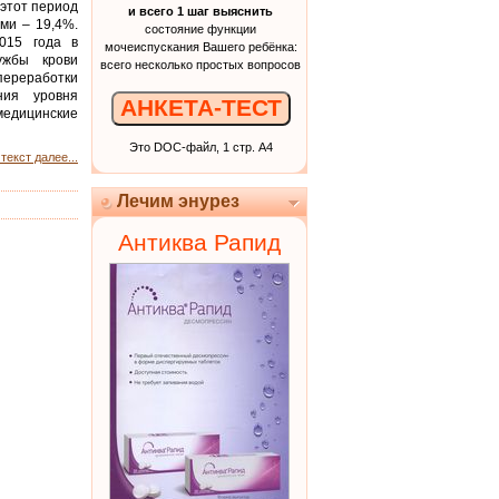
 этот период
и всего 1 шаг выяснить
ми – 19,4%.
состояние функции
015 года в
мочеиспускания Вашего ребёнка:
ужбы крови
всего несколько простых вопросов
ереработки
ния уровня
АНКЕТА-ТЕСТ
едицинские
Это DOC-файл, 1 стр. А4
текст далее...
Лечим энурез
Антиква Рапид