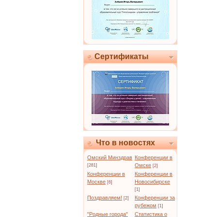
Сертификаты
Что в новостях
Омский Минздрав
Конференции в
Омске
[281]
[2]
Конференции в
Конференции в
Москве
Новосибирске
[6]
[1]
Поздравляем!
Конференции за
[2]
рубежом
[1]
"Родные города"
Статистика о