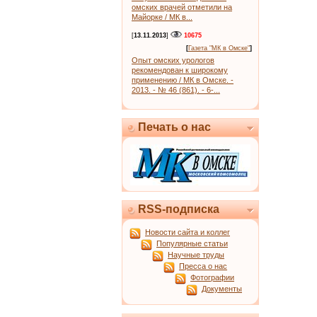
омских врачей отметили на
Майорке / МК в...
[
13.11.2013
]
10675
[
Газета "МК в Омске"
]
Опыт омских урологов
рекомендован к широкому
применению / МК в Омске. -
2013. - № 46 (861). - 6-...
Печать о нас
RSS-подписка
Новости сайта и коллег
Популярные статьи
Научные труды
Пресса о нас
Фотографии
Документы