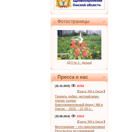
Фотостраницы
[
ДГП № 5 - Дворик
]
Пресса о нас
[
22.10.2015
]
10764
[
Газета "МК в Омске"
]
Творить добро: детский врач-
уролог создал
благотворительный фонд / МК в
Омске. - 2015. - 22-28 о...
[
25.08.2014
]
13314
[
Газета "МК в Омске"
]
Фитотерапия – это перспективно!
Результаты исследований