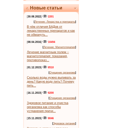
Новые статьи
[
30.08.2022
]
2201
[
Лечение: Лекарства и препараты
]
В чём отличия БАДов от
лекарственных препаратов и как
не обмануть...
[
08.04.2016
]
10494
[
Лечение: Магнитотерапия
]
Лечение магнитным полем –
магнитотерапия: показания,
противопоказ...
[
01.12.2015
]
8510
[
Очищение организма
]
Сколько воды нужно выпивать за
день? Какую воду пить? Почему
пить...
[
16.11.2015
]
8200
[
Очищение организма
]
Здоровое питание и очистка
организма как способы
устранения причи...
[
15.11.2015
]
8046
[
Здоровое питание
]