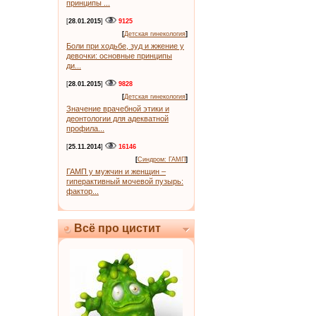
принципы ...
[
28.01.2015
]
9125
[
Детская гинекология
]
Боли при ходьбе, зуд и жжение у
девочки: основные принципы
ди...
[
28.01.2015
]
9828
[
Детская гинекология
]
Значение врачебной этики и
деонтологии для адекватной
профила...
[
25.11.2014
]
16146
[
Синдром: ГАМП
]
ГАМП у мужчин и женщин –
гиперактивный мочевой пузырь:
фактор...
Всё про цистит