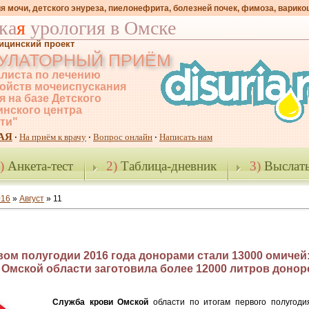
я мочи, детского энуреза, пиелонефрита, болезней почек, фимоза, варико
ка
я
урология в Омске
ицинский проект
УЛАТОРНЫЙ ПРИЁМ
листа по лечению
ойств мочеиспускания
я на базе Детского
нского центра
-ти"
АЯ
На приём к врачу
Вопрос онлайн
Написать нам
·
·
·
)
Анкета-тест
2)
Таблица-дневник
3)
Выслать
016
»
Август
»
11
вом полугодии 2016 года донорами стали 13000 омичей
 Омской области заготовила более 12000 литров донор
Служба крови Омской
области по итогам первого полугоди