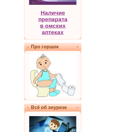
Наличие
препарата
в омских
аптеках
Про горшок
Всё об энурезе