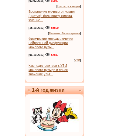
[
03.02.2014
]
66987
[
Цистит у женщин
]
Воспаление мочевого пузыря
(цистит): боли внизу живота,
жжение...
[
15.10.2013
]
55560
[
Лечение: Физиотерапия
]
Физические методы лечения
нейрогенной дисфункции
мочевого пузы...
[
06.10.2013
]
52817
[
УЗИ
]
Как подготовиться к УЗИ
мочевого пузыря и почек,
значение ульт...
1-й год жизни