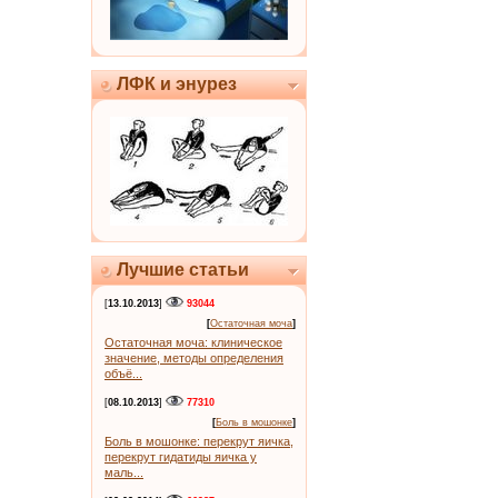
ЛФК и энурез
Лучшие статьи
[
13.10.2013
]
93044
[
Остаточная моча
]
Остаточная моча: клиническое
значение, методы определения
объё...
[
08.10.2013
]
77310
[
Боль в мошонке
]
Боль в мошонке: перекрут яичка,
перекрут гидатиды яичка у
маль...