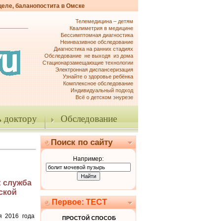
целе, баланопостита в Омске
Телемедицина – детям
Квалиметрия в медицине
Бессимптомная диагностика
Неинвазивное обследование
Диагностика на ранних стадиях
Обследование не выходя из дома
Стационарзамещающие технологии
Электронная диспансеризация
Узнайте о здоровье ребёнка
Комплексное обследование
Индивидуальный подход
Всё о детском энурезе
 доктору
Обследование
Поиск по сайту
Например:
: служба
ской
Первое: ТЕСТ
я 2016 года
ПРОСТОЙ СПОСОБ