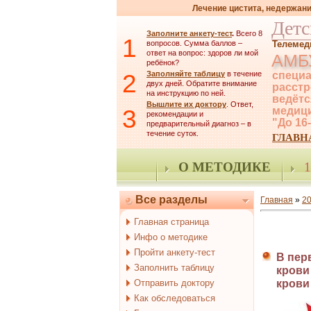
Лечение цистита, недержани
Детс
Заполните анкету-тест
.
Всего 8
1
вопросов. Сумма баллов –
Телемед
ответ на вопрос: здоров ли мой
АМБ
ребёнок?
2
Заполняйте таблицу
в течение
специа
двух дней. Обратите внимание
расстр
на инструкцию по ней.
ведётс
Вышлите их доктору
. Ответ,
3
медици
рекомендации и
"До 16
предварительный диагноз – в
течение суток.
ГЛАВН
О МЕТОДИКЕ
1
Все разделы
Главная
»
2
Главная страница
Инфо о методике
Пройти анкету-тест
В пер
Заполнить таблицу
крови
Отправить доктору
крови
Как обследоваться