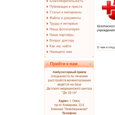
Благотворительность
Публикации в прессе
Статьи и материалы
Файлы и документы
Труды и интервью
безопасно
Наша фотогалерея
учреждения 
Наши партнёры
Вопрос доктору
Как нас найти
О чём и отку
Напишите нам
Прийти к нам
Амбулаторный приём
специалиста по лечению
расстройств мочеиспускания
ведётся на базе
Детского медицинского центра
"До 16-ти"
Адрес:
г. Омск,
пр-кт Комарова, 11/1
Клиника "Левобережная"
Телефон: