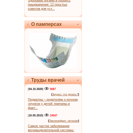
Здоровые органы и процесс
пищеварения: 12 простых
советов для уст...
О памперсах
Труды врачей
[
04.10.2020
]
5687
[
Энурез: что делать?
]
Педиатры – родителям о ночном
энурезе у детей: причины и
факт...
[
10.05.2015
]
10047
[
Пиелонефрит: лечение
]
Самое частое заболевание
мочевыделительной системы: