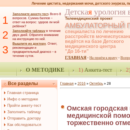
Лечение цистита, недержания мочи, детского энуреза, 
Детска
я
урология 
Заполните анкету-тест
.
Всего 8
1
вопросов. Сумма баллов –
Телемедицинский проект
ответ на вопрос: здоров ли мой
АМБУЛАТОРНЫЙ 
ребёнок?
2
Заполняйте таблицу
в течение
специалиста по лечению
двух дней. Обратите внимание
расстройств мочеиспускан
на инструкцию по ней.
ведётся на базе Детского
Вышлите их доктору
. Ответ,
3
медицинского центра
рекомендации и
"До 16-ти"
предварительный диагноз – в
течение суток.
ГЛАВНАЯ
На приём к врачу
Вопр
·
·
О МЕТОДИКЕ
1)
Анкета-тест
2
Все разделы
Главная
»
2016
»
Октябрь
»
28
Главная страница
Инфо о методике
Пройти анкету-тест
Омская городская
Заполнить таблицу
медицинской помощ
Отправить доктору
торжественно отм
Как обследоваться