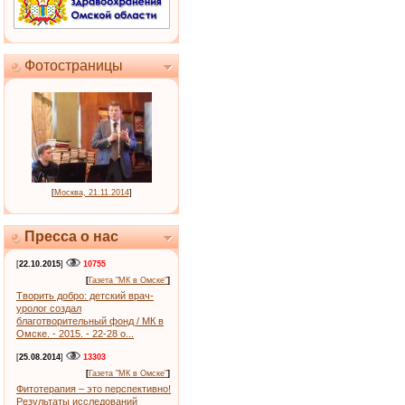
Фотостраницы
[
Москва, 21.11.2014
]
Пресса о нас
[
22.10.2015
]
10755
[
Газета "МК в Омске"
]
Творить добро: детский врач-
уролог создал
благотворительный фонд / МК в
Омске. - 2015. - 22-28 о...
[
25.08.2014
]
13303
[
Газета "МК в Омске"
]
Фитотерапия – это перспективно!
Результаты исследований