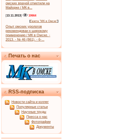
омских врачей отметили на
Майорке / МК в...
[
13.11.2013
]
10664
[
Газета "МК в Омске"
]
Опыт омских урологов
рекомендован к широкому
применению / МК в Омске. -
2013. - № 46 (861). - 6-...
Печать о нас
RSS-подписка
Новости сайта и коллег
Популярные статьи
Научные труды
Пресса о нас
Фотографии
Документы