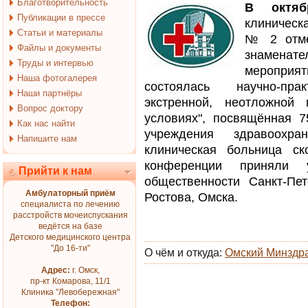
Благотворительность
В октяб
Публикации в прессе
клиническ
Статьи и материалы
№ 2 отме
Файлы и документы
знаменат
Труды и интервью
мероприят
Наша фотогалерея
состоялась научно-пра
Наши партнёры
экстренной, неотложной
Вопрос доктору
условиях", посвящённая 
Как нас найти
учреждения здравоохра
Напишите нам
клиническая больница 
конференции приняли у
Прийти к нам
общественности Санкт-Пет
Амбулаторный приём
Ростова, Омска.
специалиста по лечению
расстройств мочеиспускания
ведётся на базе
Детского медицинского центра
"До 16-ти"
О чём и откуда:
Омский Минздр
Адрес:
г. Омск,
пр-кт Комарова, 11/1
Клиника "Левобережная"
Телефон: