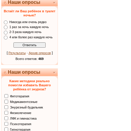
Наши опросы
Встаёт ли Ваш ребёнок в туалет
ночью?
Никогда или очень редко
1 раз за ночь каждую ночь
2-3 раза каждую ночь
4 или более раз каждую ночь
[
·
]
Результаты
Архив опросов
Всего ответов:
469
Наши опросы
Какие методики реально
помогли избавить Вашего
ребёнка от энуреза?
Фитотерапия
Медикаментозные
Энурезный будильник
Физиолечение
ЛФК и гимнастика
Психотерапия
Гипнотерапия