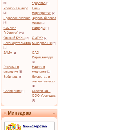
здоровье
[5]
[1]
Урология в мире
Наши
мероприятия
[2]
[2]
Здоровое питание
Здоровый образ
жизни
[4]
[1]
"Омская
Награды
[1]
Губерния"
[40]
Омский КМХЦ
ОмГМУ
[2]
[2]
Законодательство
Минздрав РФ
[2]
[1]
JAMA
ОАО
[1]
Фармстандарт
[3]
Реклама в
Налоги в
медицине
медицине
[1]
[1]
Вебинары
Лекарства в
[5]
омских аптеках
[1]
Сообщения
Uroweb.Ru –
[1]
ООО Уромедиа
[1]
Минздрав