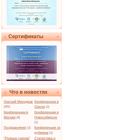
Сертификаты
Что в новостях
Омский Минздрав
Конференции в
Омске
[281]
[2]
Конференции в
Конференции в
Москве
Новосибирске
[6]
[1]
Поздравляем!
Конференции за
[2]
рубежом
[1]
"Родные города"
Статистика о