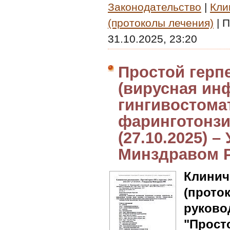
Законодательство
|
Кли
(протоколы лечения)
|
П
31.10.2025, 23:20
Простой герп
(вирусная ин
гингивостомат
фаринготонзил
(27.10.2025) 
Минздравом 
Клин
(прот
руково
"Просто