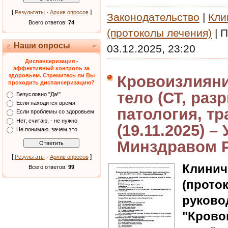
[
·
]
Результаты
Архив опросов
Законодательство
|
Кли
Всего ответов:
74
(протоколы лечения)
|
П
Наши опросы
03.12.2025, 23:20
Диспансеризация -
эффективный контроль за
здоровьем. Стремитесь ли Вы
Кровоизлияни
проходить диспансеризацию?
тело (СТ, раз
Безусловно "Да!"
Если находится время
патология, тр
Если проблемы со здоровьем
Нет, считаю, - не нужно
(19.11.2025) 
Не понимаю, зачем это
Минздравом 
[
·
]
Результаты
Архив опросов
Клин
Всего ответов:
99
(прот
руково
"Кров