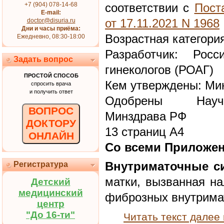
+7 (904) 078-14-68
соответствии с
Пост
E-mail:
doctor@disuria.ru
от 17.11.2021 N 1968
Дни и часы приёма:
Возрастная категори
Ежедневно, 08:30-18:00
Разработчик: Росс
Задать вопрос
гинекологов (РОАГ)
ПРОСТОЙ СПОСОБ
Кем утверждены: Ми
спросить врача
и получить ответ
Одобрены Научн
ВОПРОС
Минздрава РФ
ДОКТОРУ
13 страниц А4
ОНЛАЙН
Со всеми Приложе
Регистратура
Внутриматочные с
матки, вызванная н
Детский
медицинский
фиброзных внутрима
центр
"До 16-ти"
Читать текст далее