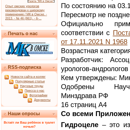
[
Газета "МК в Омске"
]
По состоянию на 03.
Опыт омских урологов
рекомендован к широкому
Пересмотр не поздне
применению / МК в Омске. -
2013. - № 46 (861). - 6-...
Официально при
соответствии с
Пост
Печать о нас
от 17.11.2021 N 1968
Возрастная категория
Разработчик: Ассо
RSS-подписка
урологов-андрологов
Кем утверждены: Ми
Новости сайта и коллег
Популярные статьи
Одобрены Научн
Научные труды
Пресса о нас
Минздрава РФ
Фотографии
Документы
16 страниц А4
Со всеми Приложе
Наши опросы
Встаёт ли Ваш ребёнок в туалет
Гидроцеле
– это из
ночью?