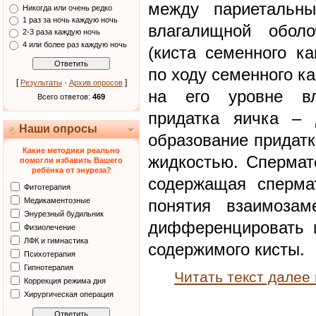
между париетальн
Никогда или очень редко
1 раз за ночь каждую ночь
влагалищной оболо
2-3 раза каждую ночь
4 или более раз каждую ночь
(киста семенного ка
по ходу семенного к
[
·
]
Результаты
Архив опросов
на его уровне вл
Всего ответов:
469
придатка яичка – 
Наши опросы
образование придатк
Какие методики реально
жидкостью. Спермато
помогли избавить Вашего
ребёнка от энуреза?
содержащая сперма
Фитотерапия
Медикаментозные
понятия взаимозам
Энурезный будильник
дифференцировать 
Физиолечение
ЛФК и гимнастика
содержимого кисты.
Психотерапия
Гипнотерапия
Читать текст далее
Коррекция режима дня
Хирургическая операция