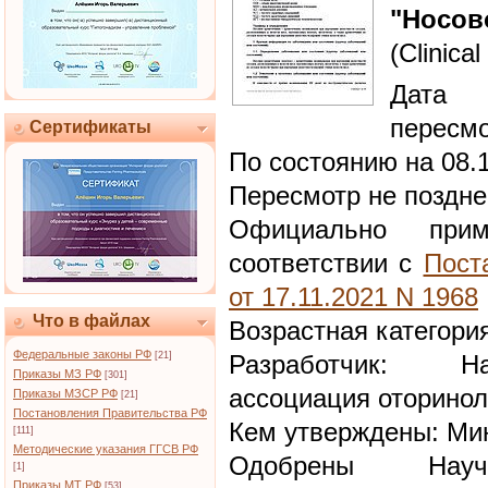
"Носов
(Clinical
Дата 
пересмо
Сертификаты
По состоянию на 08.
Пересмотр не поздне
Официально при
соответствии с
Пост
от 17.11.2021 N 1968
Что в файлах
Возрастная категори
Федеральные законы РФ
[21]
Разработчик: Н
Приказы МЗ РФ
[301]
ассоциация оторинол
Приказы МЗСР РФ
[21]
Постановления Правительства РФ
Кем утверждены: Ми
[111]
Методические указания ГГСВ РФ
Одобрены Научн
[1]
Приказы МТ РФ
[53]