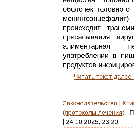
вещества головног
оболочек головного 
менингоэнцефал
происходит трансм
присасывания виру
алиментарная 
употреблении в пи
продуктов инфициров
Читать текст далее
Законодательство
|
Кли
(протоколы лечения)
|
П
|
24.10.2025, 23:20