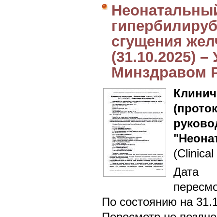
Неонатальный 
гипербилируб
сгущения желч
(31.10.2025) 
Минздравом 
Клин
(прот
руково
"Неона
(Clinical
Дата 
пересмо
По состоянию на 31.