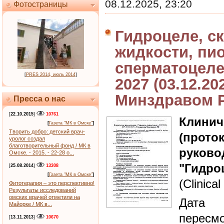
08.12.2025, 23:20
Фотостраницы
Гидроцеле, с
жидкости, пи
сперматоцеле 
[
PRES 2014, июль 2014
]
2027 (03.12.2
Минздравом 
Пресса о нас
[
22.10.2015
]
10761
Клин
[
Газета "МК в Омске"
]
Творить добро: детский врач-
(прот
уролог создал
благотворительный фонд / МК в
руково
Омске. - 2015. - 22-28 о...
"Гидро
[
25.08.2014
]
13308
[
Газета "МК в Омске"
]
(Clinical
Фитотерапия – это перспективно!
Результаты исследований
омских врачей отметили на
Дата 
Майорке / МК в...
пересмо
[
13.11.2013
]
10670