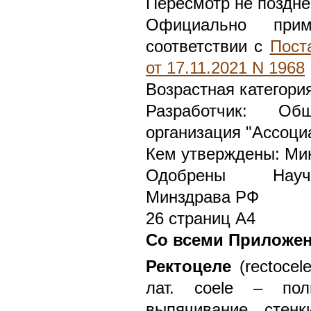
Пересмотр не поздне
Официально при
соответствии с
Пост
от 17.11.2021 N 1968
Возрастная категори
Разработчик: Общ
организация "Ассоци
Кем утверждены: Ми
Одобрены Научн
Минздрава РФ
26 страниц А4
Со всеми Приложе
Ректоцеле
(rectocel
лат. coele – пол
выпячивание стен