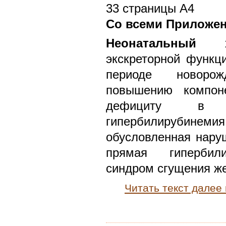
33 страницы А4
Со всеми Приложе
Неонатальный х
экскреторной функц
периоде новоро
повышению компон
дефициту в к
гипербилируби
обусловленная нару
прямая гипербили
синдром сгущения же
Читать текст далее