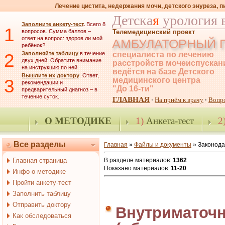
Лечение цистита, недержания мочи, детского энуреза, 
Детска
я
урология 
Заполните анкету-тест
.
Всего 8
1
вопросов. Сумма баллов –
Телемедицинский проект
ответ на вопрос: здоров ли мой
АМБУЛАТОРНЫЙ 
ребёнок?
2
Заполняйте таблицу
в течение
специалиста по лечению
двух дней. Обратите внимание
расстройств мочеиспускан
на инструкцию по ней.
ведётся на базе Детского
Вышлите их доктору
. Ответ,
3
медицинского центра
рекомендации и
"До 16-ти"
предварительный диагноз – в
течение суток.
ГЛАВНАЯ
На приём к врачу
Вопр
·
·
О МЕТОДИКЕ
1)
Анкета-тест
2
Все разделы
Главная
»
Файлы и документы
» Законода
Главная страница
В разделе материалов
:
1362
Показано материалов
:
11-20
Инфо о методике
Пройти анкету-тест
Заполнить таблицу
Отправить доктору
Внутриматоч
Как обследоваться