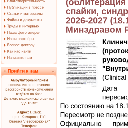
(облитерация
Благотворительность
Публикации в прессе
спайки, синдр
Статьи и материалы
2026-2027 (18
Файлы и документы
Труды и интервью
Минздравом 
Наша фотогалерея
Наши партнёры
Клин
Вопрос доктору
(прот
Как нас найти
Напишите нам
руково
"Внутр
Прийти к нам
(Clinical
Амбулаторный приём
специалиста по лечению
Дата 
расстройств мочеиспускания
ведётся на базе
пересмо
Детского медицинского центра
"До 16-ти"
По состоянию на 18.
Адрес:
г. Омск,
Пересмотр не поздне
пр-кт Комарова, 11/1
Клиника "Левобережная"
Официально при
Телефон: