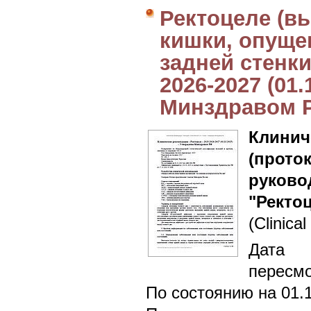
Ректоцеле (в
кишки, опуще
задней стенки
2026-2027 (01
Минздравом 
Клин
(прот
руково
"Ректо
(Clinical
Дата 
пересмо
По состоянию на 01.