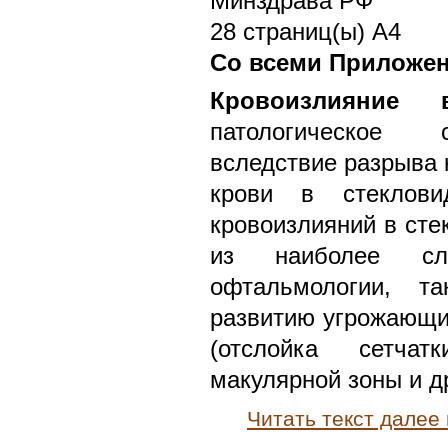
Минздрава РФ
28 страниц(ы) А4
Со всеми Приложе
Кровоизлияние 
патологическое 
вследствие разрыва 
крови в стеклови
кровоизлияний в сте
из наиболее с
офтальмологии, т
развитию угрожающих
(отслойка сетчат
макулярной зоны и др
Читать текст далее