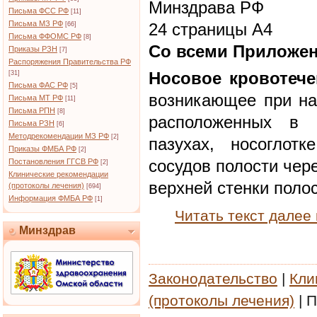
Минздрава РФ
Письма ФСС РФ
[11]
Письма МЗ РФ
[66]
24 страницы А4
Письма ФФОМС РФ
[8]
Со всеми Приложе
Приказы РЗН
[7]
Распоряжения Правительства РФ
[31]
Носовое кровотече
Письма ФАС РФ
[5]
возникающее при на
Письма МТ РФ
[11]
Письма РПН
[8]
расположенных в п
Письма РЗН
[6]
Методрекомендации МЗ РФ
[2]
пазухах, носоглот
Приказы ФМБА РФ
[2]
Постановления ГГСВ РФ
сосудов полости чер
[2]
Клинические рекомендации
верхней стенки полос
(протоколы лечения)
[694]
Информация ФМБА РФ
[1]
Читать текст далее
Минздрав
Законодательство
|
Кли
(протоколы лечения)
|
П