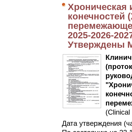
Хроническая
конечностей 
перемежающей
2025-2026-2027
Утверждены 
Клин
(прот
руково
"Хрон
коне
переме
(Clinical
Дата утверждения (ч